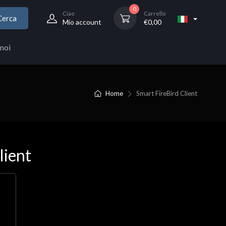
0
Ciao
Carrello
Cerca
Mio account
€
0,00
noi
Home
Smart FireBird Client
lient