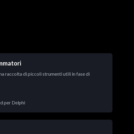
ammatori
 raccolta di piccoli strumenti utili in fase di
rd per Delphi