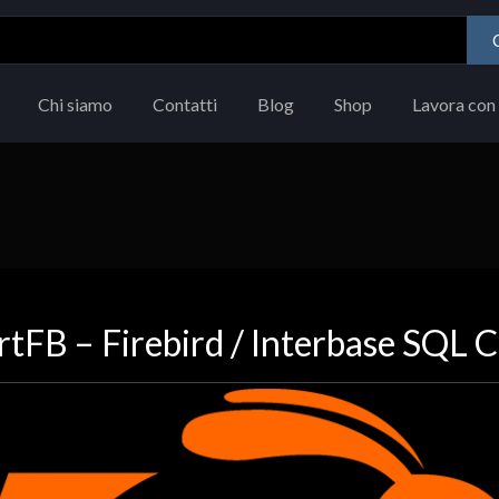
Chi siamo
Contatti
Blog
Shop
Lavora con 
tFB – Firebird / Interbase SQL C