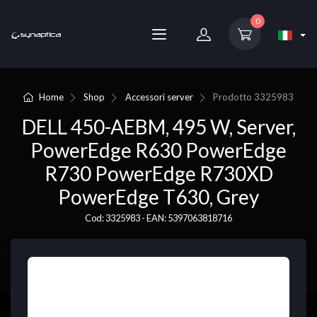
0
Home
Shop
Accessori server
Prodotto
3325983
DELL 450-AEBM, 495 W, Server,
PowerEdge R630 PowerEdge
R730 PowerEdge R730XD
PowerEdge T630, Grey
Cod: 3325983 - EAN: 5397063818716