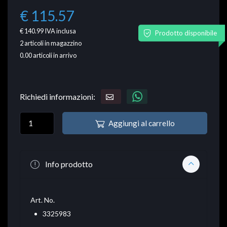
€ 115.57
€ 140.99
IVA inclusa
Prodotto disponibile
2
articoli in magazzino
0.00
articoli in arrivo
Richiedi informazioni:
Aggiungi al carrello
Info prodotto
Art. No.
3325983