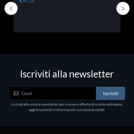
€97.15
Iscriviti alla newsletter
A
Iscriviti
H
6
Iscriviti alla nostra newsletter per ricevere offerte di sconto anticipate,
aggiornamenti e informazioni sui nuovi prodotti.
P