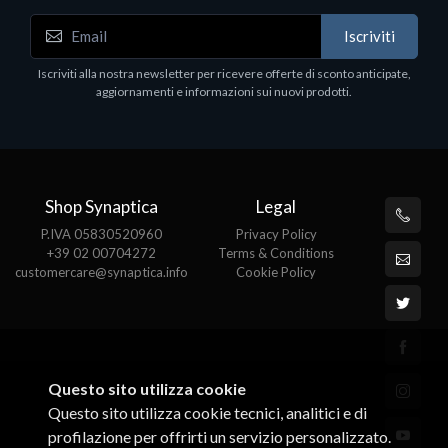
Iscriviti
Monitor
M
MONITOR DELL U2415 24 BLACK 3Y
P
Iscriviti alla nostra newsletter per ricevere offerte di sconto anticipate,
€292.80
€
aggiornamenti e informazioni sui nuovi prodotti.
Shop Synaptica
Legal
P.IVA 05830520960
Privacy Policy
+39 02 00704272
Terms & Conditions
customercare@synaptica.info
Cookie Policy
Questo sito utilizza cookie
Questo sito utilizza cookie tecnici, analitici e di
profilazione per offrirti un servizio personalizzato.