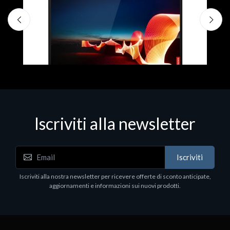
Iscriviti alla newsletter
Iscriviti
Notebook
N
Iscriviti alla nostra newsletter per ricevere offerte di sconto anticipate,
i5-1130G7 16GB 512GB W10PRO
i
aggiornamenti e informazioni sui nuovi prodotti.
€2664.30
€