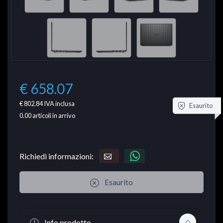
€ 658.07
€ 802.84
IVA inclusa
Esaurito
0.00
articoli in arrivo
Richiedi informazioni:
Esaurito
Info prodotto