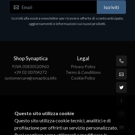
Iscriviti
Processors - CPU
P
RYZEN 7 3800X 4.50GHZ 8 CORE
L
Iscriviti alla nostra newsletter per ricevere offerte di sconto anticipate,
A
€534.58
aggiornamenti e informazioni sui nuovi prodotti.
€
Shop Synaptica
Legal
P.IVA 05830520960
Privacy Policy
+39 02 00704272
Terms & Conditions
customercare@synaptica.info
Cookie Policy
Questo sito utilizza cookie
Questo sito utilizza cookie tecnici, analitici e di
profilazione per offrirti un servizio personalizzato.
Puoi scegliere come utilizzarli e modificare le