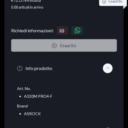
€ 72.11
IVA inclusa
Esaurito
0.00
articoli in arrivo
Richiedi informazioni:
Esaurito
Info prodotto
Art. No.
A320M PRO4-F
Brand
ASROCK