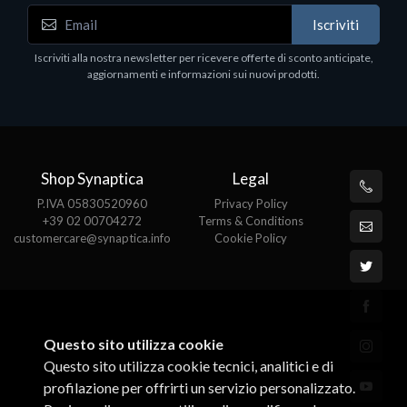
Iscriviti
Motherboards - Schede Madri - Mainboard - Soket
M
Iscriviti alla nostra newsletter per ricevere offerte di sconto anticipate,
MSI PRO Z890-P WIFI
M
aggiornamenti e informazioni sui nuovi prodotti.
€274.34
€
Shop Synaptica
Legal
P.IVA 05830520960
Privacy Policy
+39 02 00704272
Terms & Conditions
customercare@synaptica.info
Cookie Policy
Questo sito utilizza cookie
Questo sito utilizza cookie tecnici, analitici e di
profilazione per offrirti un servizio personalizzato.