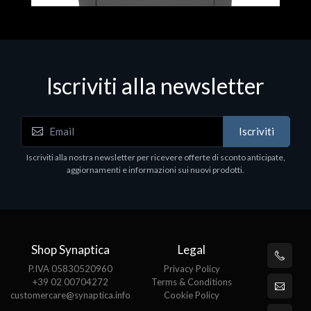
Iscriviti alla newsletter
Iscriviti
Stampanti
S
Iscriviti alla nostra newsletter per ricevere offerte di sconto anticipate,
Brother Printer Laser L2510D
B
aggiornamenti e informazioni sui nuovi prodotti.
€
Prezzo su richiesta
Shop Synaptica
Legal
P.IVA 05830520960
Privacy Policy
+39 02 00704272
Terms & Conditions
customercare@synaptica.info
Cookie Policy