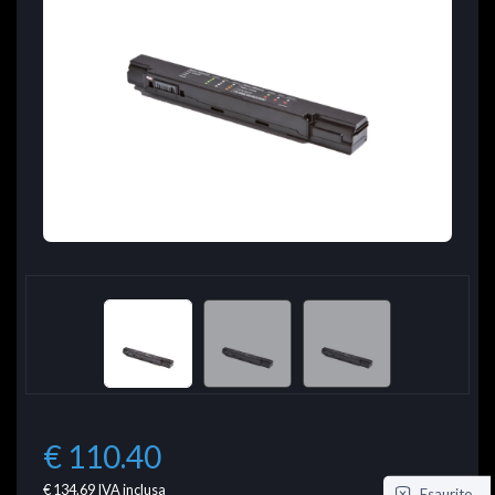
€ 110.40
€ 134.69
IVA inclusa
Esaurito