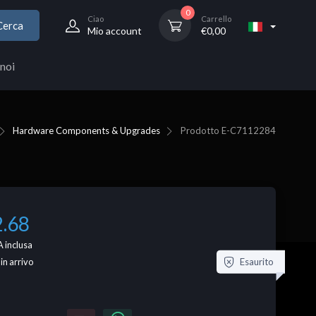
0
Ciao
Carrello
Cerca
Mio account
€
0,00
noi
Hardware Components & Upgrades
Prodotto
E-C7112284
2.68
 inclusa
Esaurito
 in arrivo