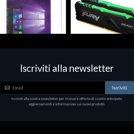
Iscriviti alla newsletter
re Components & Upgrades
Hardware Components & Upgrades
o 10 64Bit Eng DSP DVD
FURY DDR4 2x8 3200MHz DI
77
€58.07
Iscriviti
Iscriviti alla nostra newsletter per ricevere offerte di sconto anticipate,
aggiornamenti e informazioni sui nuovi prodotti.