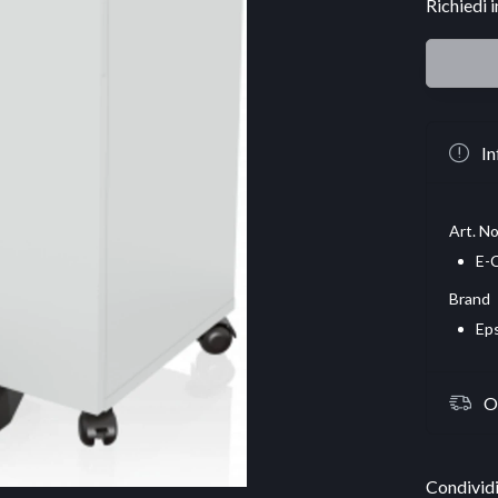
Richiedi 
In
Art. No
E-
Brand
Ep
O
Condividi