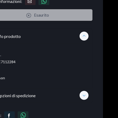
informazioni:
Esaurito
fo prodotto
.
C7112284
son
pzioni di spedizione
: