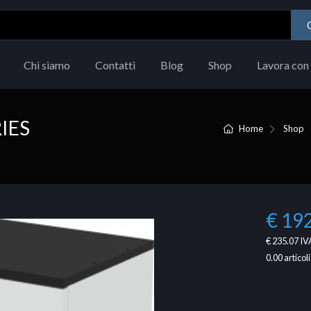
Chi siamo
Contatti
Blog
Shop
Lavora con 
IES
Home
Shop
€ 19
€ 235.07
IVA
0.00
articoli