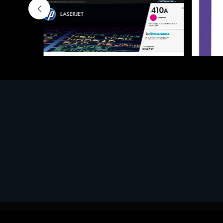
Hardware Components & Upgrades
Hardwa
DDR4
HP 410A LaserJet Magenta Ton
Win Pr
€155.22
€179.