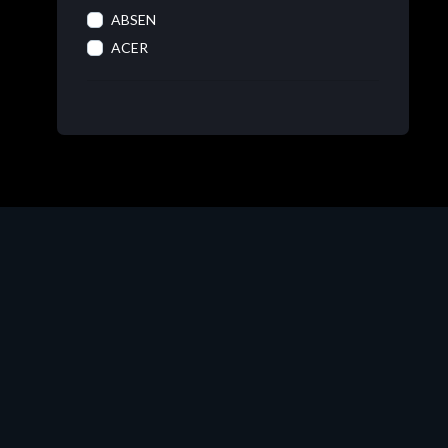
ABSEN
ACER
ACRONIS
ADOBE
ADVANTECH
AIRTAME
AIRTAME HW
AIRTAME VIRT
ALLEANTIA
AMAZON
AMAZON (RING)
AMAZON ECHO
AMAZON WEB SERVICES
AMD
AMD SERVER
ANYDESK