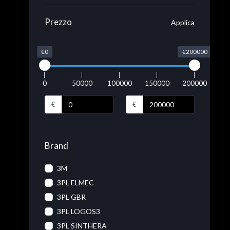
Prezzo
Applica
€0
€200000
0
50000
100000
150000
200000
€
€
Brand
3M
3PL ELMEC
3PL GBR
3PL LOGOS3
3PL SINTHERA