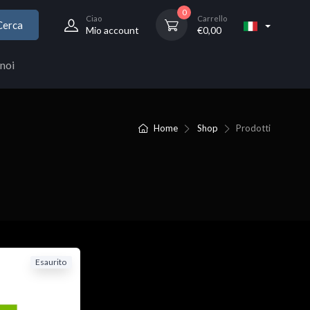
0
Ciao
Carrello
Cerca
Mio account
€
0,00
noi
Home
Shop
Prodotti
Esaurito